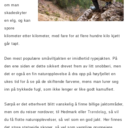
om man
skadeskyter
en elg, og kan
spore
kilometer etter kilometer, med fare for at flere hundre kilo kjøtt
går tapt.
Den mest populære småviltjakten er imidlertid rypejakten. På
den ene siden er dette sikkert drevet frem av litt snobberi, men
det er også en fin naturopplevelse å dra opp på høyfjellet en
ukes tid for å se på de skiftende farvene, mens man lurer seg
inn på trykkede fugl, som ikke lenger er like godt kamuflert.
Sørpå er det etterhvert blitt vanskelig å finne billige jaktområder,
men om du reiser nordover, til Hedmark eller
Trøndelag
, så vil
du få flotte naturopplevelser, så vel som en god jakt. Her finnes
det store statseide skoger, så vel som vennlige grunneiere.